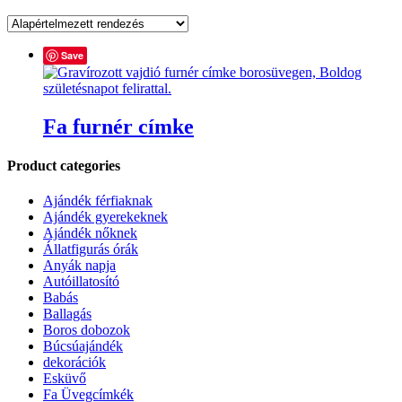
Save
Fa furnér címke
Product categories
Ajándék férfiaknak
Ajándék gyerekeknek
Ajándék nőknek
Állatfigurás órák
Anyák napja
Autóillatosító
Babás
Ballagás
Boros dobozok
Búcsúajándék
dekorációk
Esküvő
Fa Üvegcímkék