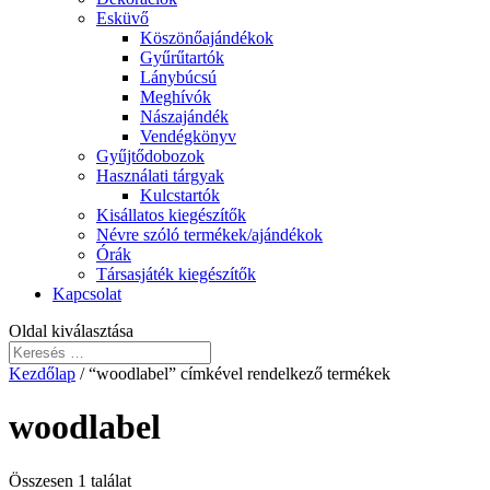
Esküvő
Köszönőajándékok
Gyűrűtartók
Lánybúcsú
Meghívók
Nászajándék
Vendégkönyv
Gyűjtődobozok
Használati tárgyak
Kulcstartók
Kisállatos kiegészítők
Névre szóló termékek/ajándékok
Órák
Társasjáték kiegészítők
Kapcsolat
Oldal kiválasztása
Kezdőlap
/ “woodlabel” címkével rendelkező termékek
woodlabel
Összesen 1 találat