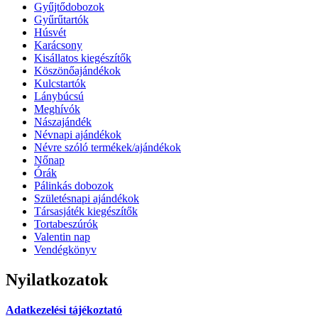
Gyűjtődobozok
Gyűrűtartók
Húsvét
Karácsony
Kisállatos kiegészítők
Köszönőajándékok
Kulcstartók
Lánybúcsú
Meghívók
Nászajándék
Névnapi ajándékok
Névre szóló termékek/ajándékok
Nőnap
Órák
Pálinkás dobozok
Születésnapi ajándékok
Társasjáték kiegészítők
Tortabeszúrók
Valentin nap
Vendégkönyv
Nyilatkozatok
Adatkezelési tájékoztató