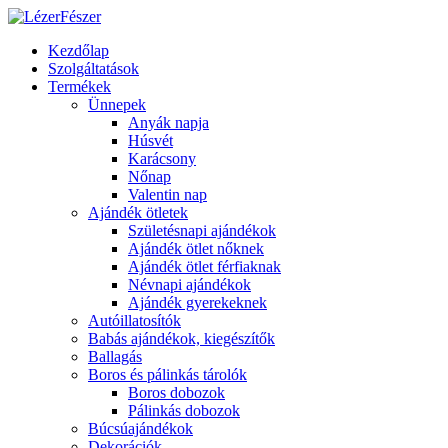
Kezdőlap
Szolgáltatások
Termékek
Ünnepek
Anyák napja
Húsvét
Karácsony
Nőnap
Valentin nap
Ajándék ötletek
Születésnapi ajándékok
Ajándék ötlet nőknek
Ajándék ötlet férfiaknak
Névnapi ajándékok
Ajándék gyerekeknek
Autóillatosítók
Babás ajándékok, kiegészítők
Ballagás
Boros és pálinkás tárolók
Boros dobozok
Pálinkás dobozok
Búcsúajándékok
Dekorációk