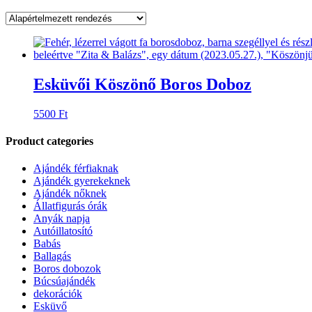
Esküvői Köszönő Boros Doboz
5500
Ft
Product categories
Ajándék férfiaknak
Ajándék gyerekeknek
Ajándék nőknek
Állatfigurás órák
Anyák napja
Autóillatosító
Babás
Ballagás
Boros dobozok
Búcsúajándék
dekorációk
Esküvő