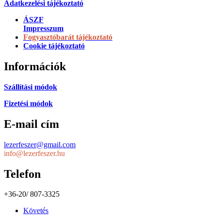
Adatkezelési tájékoztató
ÁSZF
Impresszum
Fogyasztóbarát tájékoztató
Cookie tájékoztató
Információk
Szállítási módok
Fizetési módok
E-mail cím
lezerfeszer@gmail.com
info@lezerfeszer.hu
Telefon
+36-20/ 807-3325
Követés