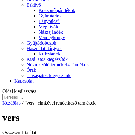
Esküvő
Köszönőajándékok
Gyűrűtartók
Lánybúcsú
Meghívók
Nászajándék
Vendégkönyv
Gyűjtődobozok
Használati tárgyak
Kulcstartók
Kisállatos kiegészítők
Névre szóló termékek/ajándékok
Órák
Társasjáték kiegészítők
Kapcsolat
Oldal kiválasztása
Kezdőlap
/ “vers” címkével rendelkező termékek
vers
Összesen 1 találat