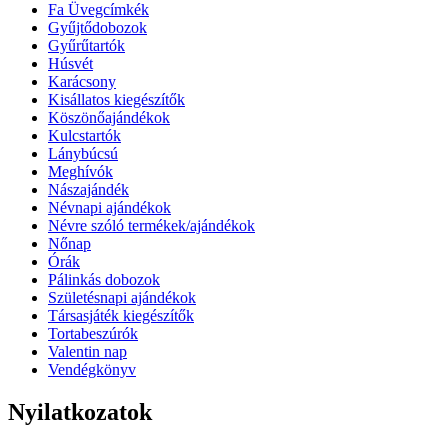
Fa Üvegcímkék
Gyűjtődobozok
Gyűrűtartók
Húsvét
Karácsony
Kisállatos kiegészítők
Köszönőajándékok
Kulcstartók
Lánybúcsú
Meghívók
Nászajándék
Névnapi ajándékok
Névre szóló termékek/ajándékok
Nőnap
Órák
Pálinkás dobozok
Születésnapi ajándékok
Társasjáték kiegészítők
Tortabeszúrók
Valentin nap
Vendégkönyv
Nyilatkozatok