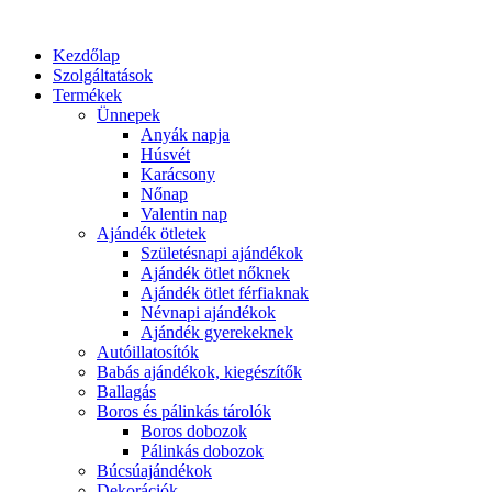
Kezdőlap
Szolgáltatások
Termékek
Ünnepek
Anyák napja
Húsvét
Karácsony
Nőnap
Valentin nap
Ajándék ötletek
Születésnapi ajándékok
Ajándék ötlet nőknek
Ajándék ötlet férfiaknak
Névnapi ajándékok
Ajándék gyerekeknek
Autóillatosítók
Babás ajándékok, kiegészítők
Ballagás
Boros és pálinkás tárolók
Boros dobozok
Pálinkás dobozok
Búcsúajándékok
Dekorációk