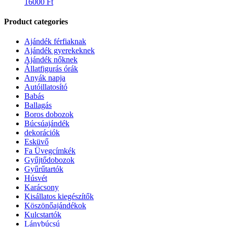
16000
Ft
Product categories
Ajándék férfiaknak
Ajándék gyerekeknek
Ajándék nőknek
Állatfigurás órák
Anyák napja
Autóillatosító
Babás
Ballagás
Boros dobozok
Búcsúajándék
dekorációk
Esküvő
Fa Üvegcímkék
Gyűjtődobozok
Gyűrűtartók
Húsvét
Karácsony
Kisállatos kiegészítők
Köszönőajándékok
Kulcstartók
Lánybúcsú