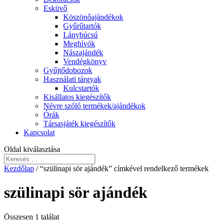
Esküvő
Köszönőajándékok
Gyűrűtartók
Lánybúcsú
Meghívók
Nászajándék
Vendégkönyv
Gyűjtődobozok
Használati tárgyak
Kulcstartók
Kisállatos kiegészítők
Névre szóló termékek/ajándékok
Órák
Társasjáték kiegészítők
Kapcsolat
Oldal kiválasztása
Kezdőlap
/ “szülinapi sör ajándék” címkével rendelkező termékek
szülinapi sör ajándék
Összesen 1 találat