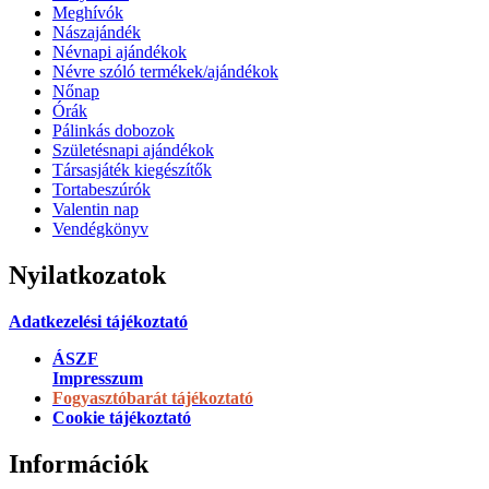
Meghívók
Nászajándék
Névnapi ajándékok
Névre szóló termékek/ajándékok
Nőnap
Órák
Pálinkás dobozok
Születésnapi ajándékok
Társasjáték kiegészítők
Tortabeszúrók
Valentin nap
Vendégkönyv
Nyilatkozatok
Adatkezelési tájékoztató
ÁSZF
Impresszum
Fogyasztóbarát tájékoztató
Cookie tájékoztató
Információk