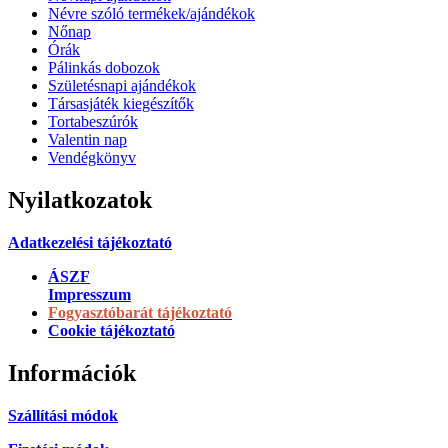
Névre szóló termékek/ajándékok
Nőnap
Órák
Pálinkás dobozok
Születésnapi ajándékok
Társasjáték kiegészítők
Tortabeszúrók
Valentin nap
Vendégkönyv
Nyilatkozatok
Adatkezelési tájékoztató
ÁSZF
Impresszum
Fogyasztóbarát tájékoztató
Cookie tájékoztató
Információk
Szállítási módok