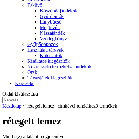
Esküvő
Köszönőajándékok
Gyűrűtartók
Lánybúcsú
Meghívók
Nászajándék
Vendégkönyv
Gyűjtődobozok
Használati tárgyak
Kulcstartók
Kisállatos kiegészítők
Névre szóló termékek/ajándékok
Órák
Társasjáték kiegészítők
Kapcsolat
Oldal kiválasztása
Kezdőlap
/ “rétegelt lemez” címkével rendelkező termékek
rétegelt lemez
Mind a(z) 2 találat megjelenítve