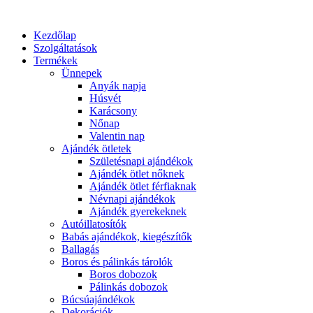
Kezdőlap
Szolgáltatások
Termékek
Ünnepek
Anyák napja
Húsvét
Karácsony
Nőnap
Valentin nap
Ajándék ötletek
Születésnapi ajándékok
Ajándék ötlet nőknek
Ajándék ötlet férfiaknak
Névnapi ajándékok
Ajándék gyerekeknek
Autóillatosítók
Babás ajándékok, kiegészítők
Ballagás
Boros és pálinkás tárolók
Boros dobozok
Pálinkás dobozok
Búcsúajándékok
Dekorációk