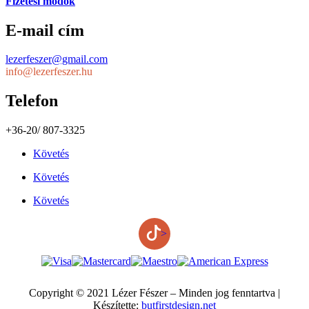
Fizetési módok
E-mail cím
lezerfeszer@gmail.com
info@lezerfeszer.hu
Telefon
+36-20/ 807-3325
Követés
Követés
Követés
>
Copyright © 2021 Lézer Fészer – Minden jog fenntartva |
Készítette:
butfirstdesign.net