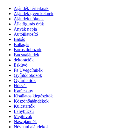
Ajándék férfiaknak
Ajándék gyerekeknek
Ajándék nőknek
Állatfigurás órák
Anyák napja
Autóillatosító
Babás
Ballagás
Boros dobozok
Búcsúajándék
dekorációk
Esküvő
Fa Üvegcímkék
Gyűjtődobozok
Gyűrűtartók
Húsvét
Karácsony
Kisállatos kiegészítők
Köszönőajándékok
Kulcstartók
Lánybúcsú
Meghívók
Nászajándék
Névnapi ajándékok