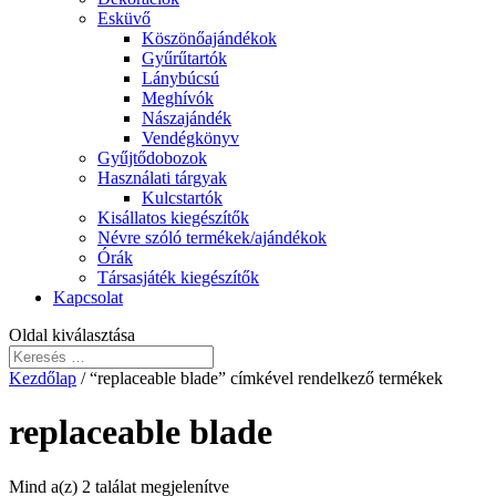
Esküvő
Köszönőajándékok
Gyűrűtartók
Lánybúcsú
Meghívók
Nászajándék
Vendégkönyv
Gyűjtődobozok
Használati tárgyak
Kulcstartók
Kisállatos kiegészítők
Névre szóló termékek/ajándékok
Órák
Társasjáték kiegészítők
Kapcsolat
Oldal kiválasztása
Kezdőlap
/ “replaceable blade” címkével rendelkező termékek
replaceable blade
Mind a(z) 2 találat megjelenítve