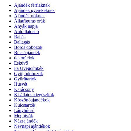
Ajándék férfiaknak
Ajándék gyerekeknek
Ajándék nőknek
Állatfigurás órák
Anyák napja
Autóillatosító
Babás
Ballagás
Boros dobozok
Búcsúajándék
dekorációk
Esküvő
Fa Üvegcímkék
Gyűjtődobozok
Gyűrűtartók
Húsvét
Karácsony
Kisállatos kiegészítők
Köszönőajándékok
Kulcstartók
Lánybúcsú
Meghívók
Nászajándék
Névnapi ajándékok