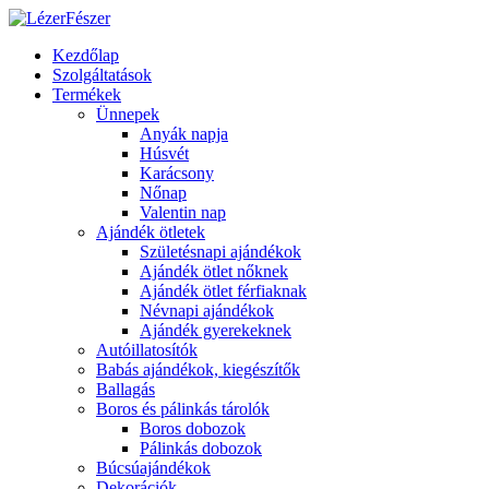
Kezdőlap
Szolgáltatások
Termékek
Ünnepek
Anyák napja
Húsvét
Karácsony
Nőnap
Valentin nap
Ajándék ötletek
Születésnapi ajándékok
Ajándék ötlet nőknek
Ajándék ötlet férfiaknak
Névnapi ajándékok
Ajándék gyerekeknek
Autóillatosítók
Babás ajándékok, kiegészítők
Ballagás
Boros és pálinkás tárolók
Boros dobozok
Pálinkás dobozok
Búcsúajándékok
Dekorációk