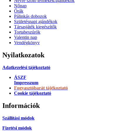
Névre szóló termékek/ajándékok
Nőnap
Órák
Pálinkás dobozok
Születésnapi ajándékok
Társasjáték kiegészítők
Tortabeszúrók
Valentin nap
Vendégkönyv
Nyilatkozatok
Adatkezelési tájékoztató
ÁSZF
Impresszum
Fogyasztóbarát tájékoztató
Cookie tájékoztató
Információk
Szállítási módok
Fizetési módok