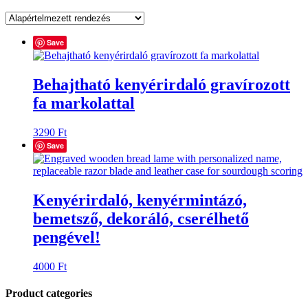
Save
Behajtható kenyérirdaló gravírozott
fa markolattal
3290
Ft
Save
Kenyérirdaló, kenyérmintázó,
bemetsző, dekoráló, cserélhető
pengével!
4000
Ft
Product categories