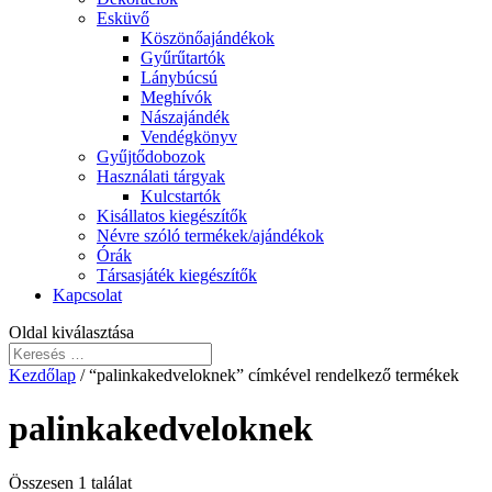
Esküvő
Köszönőajándékok
Gyűrűtartók
Lánybúcsú
Meghívók
Nászajándék
Vendégkönyv
Gyűjtődobozok
Használati tárgyak
Kulcstartók
Kisállatos kiegészítők
Névre szóló termékek/ajándékok
Órák
Társasjáték kiegészítők
Kapcsolat
Oldal kiválasztása
Kezdőlap
/ “palinkakedveloknek” címkével rendelkező termékek
palinkakedveloknek
Összesen 1 találat