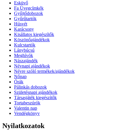
Esküvő
Fa Üvegcímkék
Gyűjtődobozok
Gyűrűtartók
Húsvét
Karácsony
Kisállatos kiegészítők
Köszönőajándékok
Kulcstartók
Lánybúcsú
Meghívók
Nászajándék
Névnapi ajándékok
Névre szóló termékek/ajándékok
Nőnap
Órák
Pálinkás dobozok
Születésnapi ajándékok
Társasjáték kiegészítők
Tortabeszúrók
Valentin nap
Vendégkönyv
Nyilatkozatok