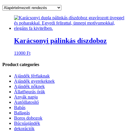
Karácsonyi pálinkás díszdoboz
11000
Ft
Product categories
Ajándék férfiaknak
Ajándék gyerekeknek
Ajándék nőknek
Állatfigurás órák
Anyák napja
Autóillatosító
Babás
Ballagás
Boros dobozok
Búcsúajándék
dekorációk