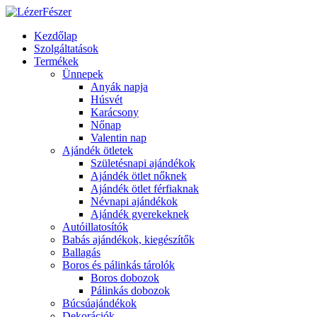
Kezdőlap
Szolgáltatások
Termékek
Ünnepek
Anyák napja
Húsvét
Karácsony
Nőnap
Valentin nap
Ajándék ötletek
Születésnapi ajándékok
Ajándék ötlet nőknek
Ajándék ötlet férfiaknak
Névnapi ajándékok
Ajándék gyerekeknek
Autóillatosítók
Babás ajándékok, kiegészítők
Ballagás
Boros és pálinkás tárolók
Boros dobozok
Pálinkás dobozok
Búcsúajándékok
Dekorációk