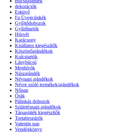
Búcsúajándék
dekorációk
Esküvő
Fa Üvegcímkék
Gyűjtődobozok
Gyűrűtartók
Húsvét
Karácsony
Kisállatos kiegészítők
Köszönőajándékok
Kulcstartók
Lánybúcsú
Meghívók
Nászajándék
Névnapi ajándékok
Névre szóló termékek/ajándékok
Nőnap
Órák
Pálinkás dobozok
Születésnapi ajándékok
Társasjáték kiegészítők
Tortabeszúrók
Valentin nap
Vendégkönyv