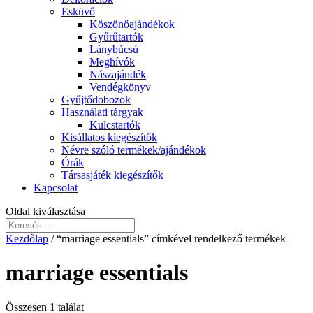
Esküvő
Köszönőajándékok
Gyűrűtartók
Lánybúcsú
Meghívók
Nászajándék
Vendégkönyv
Gyűjtődobozok
Használati tárgyak
Kulcstartók
Kisállatos kiegészítők
Névre szóló termékek/ajándékok
Órák
Társasjáték kiegészítők
Kapcsolat
Oldal kiválasztása
Kezdőlap
/ “marriage essentials” címkével rendelkező termékek
marriage essentials
Összesen 1 találat