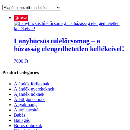
Save
Lánybúcsús túlélőcsomag – a
házasság elengedhetetlen kellékeivel!
7000
Ft
Product categories
Ajándék férfiaknak
Ajándék gyerekeknek
Ajándék nőknek
Állatfigurás órák
Anyák napja
Autóillatosító
Babás
Ballagás
Boros dobozok