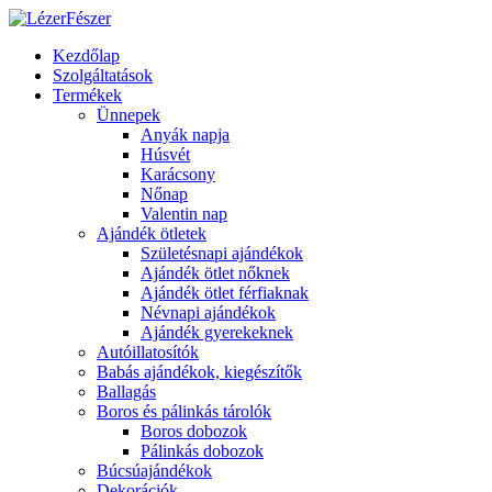
Kezdőlap
Szolgáltatások
Termékek
Ünnepek
Anyák napja
Húsvét
Karácsony
Nőnap
Valentin nap
Ajándék ötletek
Születésnapi ajándékok
Ajándék ötlet nőknek
Ajándék ötlet férfiaknak
Névnapi ajándékok
Ajándék gyerekeknek
Autóillatosítók
Babás ajándékok, kiegészítők
Ballagás
Boros és pálinkás tárolók
Boros dobozok
Pálinkás dobozok
Búcsúajándékok
Dekorációk