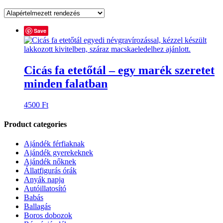
Save
Cicás fa etetőtál – egy marék szeretet
minden falatban
4500
Ft
Product categories
Ajándék férfiaknak
Ajándék gyerekeknek
Ajándék nőknek
Állatfigurás órák
Anyák napja
Autóillatosító
Babás
Ballagás
Boros dobozok