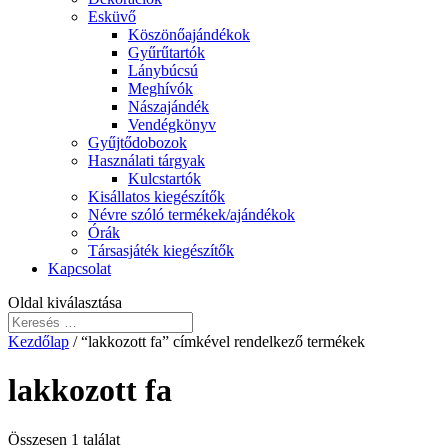
Esküvő
Köszönőajándékok
Gyűrűtartók
Lánybúcsú
Meghívók
Nászajándék
Vendégkönyv
Gyűjtődobozok
Használati tárgyak
Kulcstartók
Kisállatos kiegészítők
Névre szóló termékek/ajándékok
Órák
Társasjáték kiegészítők
Kapcsolat
Oldal kiválasztása
Kezdőlap
/ “lakkozott fa” címkével rendelkező termékek
lakkozott fa
Összesen 1 találat