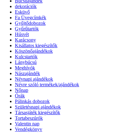
Búcsúajándék
dekorációk
Esküvő
Fa Üvegcímkék
Gyűjtődobozok
Gyűrűtartók
Húsvét
Karácsony
Kisállatos kiegészítők
Köszönőajándékok
Kulcstartók
Lánybúcsú
Meghívók
Nászajándék
Névnapi ajándékok
Névre szóló termékek/ajándékok
Nőnap
Órák
Pálinkás dobozok
Születésnapi ajándékok
Társasjáték kiegészítők
Tortabeszúrók
Valentin nap
Vendégkönyv