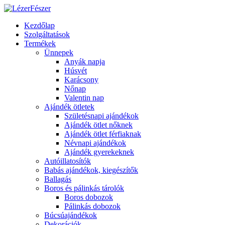
Kezdőlap
Szolgáltatások
Termékek
Ünnepek
Anyák napja
Húsvét
Karácsony
Nőnap
Valentin nap
Ajándék ötletek
Születésnapi ajándékok
Ajándék ötlet nőknek
Ajándék ötlet férfiaknak
Névnapi ajándékok
Ajándék gyerekeknek
Autóillatosítók
Babás ajándékok, kiegészítők
Ballagás
Boros és pálinkás tárolók
Boros dobozok
Pálinkás dobozok
Búcsúajándékok
Dekorációk