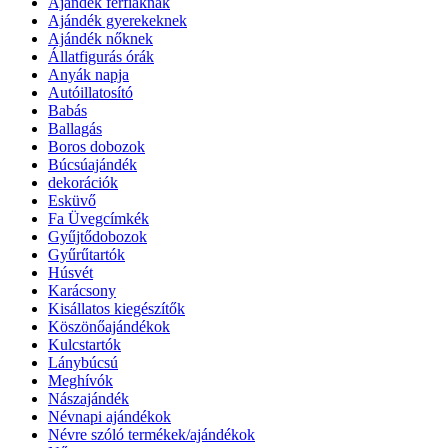
Ajándék férfiaknak
Ajándék gyerekeknek
Ajándék nőknek
Állatfigurás órák
Anyák napja
Autóillatosító
Babás
Ballagás
Boros dobozok
Búcsúajándék
dekorációk
Esküvő
Fa Üvegcímkék
Gyűjtődobozok
Gyűrűtartók
Húsvét
Karácsony
Kisállatos kiegészítők
Köszönőajándékok
Kulcstartók
Lánybúcsú
Meghívók
Nászajándék
Névnapi ajándékok
Névre szóló termékek/ajándékok