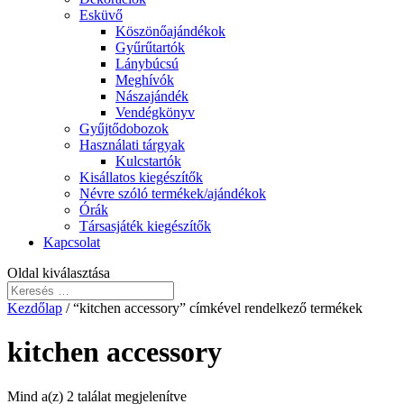
Esküvő
Köszönőajándékok
Gyűrűtartók
Lánybúcsú
Meghívók
Nászajándék
Vendégkönyv
Gyűjtődobozok
Használati tárgyak
Kulcstartók
Kisállatos kiegészítők
Névre szóló termékek/ajándékok
Órák
Társasjáték kiegészítők
Kapcsolat
Oldal kiválasztása
Kezdőlap
/ “kitchen accessory” címkével rendelkező termékek
kitchen accessory
Mind a(z) 2 találat megjelenítve