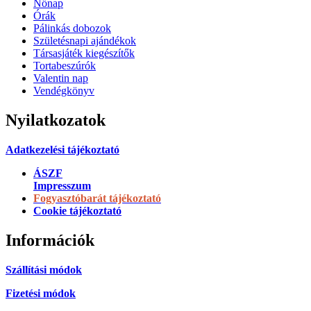
Nőnap
Órák
Pálinkás dobozok
Születésnapi ajándékok
Társasjáték kiegészítők
Tortabeszúrók
Valentin nap
Vendégkönyv
Nyilatkozatok
Adatkezelési tájékoztató
ÁSZF
Impresszum
Fogyasztóbarát tájékoztató
Cookie tájékoztató
Információk
Szállítási módok
Fizetési módok