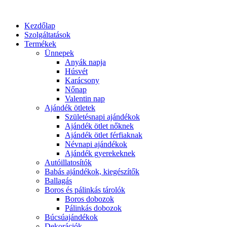
Kezdőlap
Szolgáltatások
Termékek
Ünnepek
Anyák napja
Húsvét
Karácsony
Nőnap
Valentin nap
Ajándék ötletek
Születésnapi ajándékok
Ajándék ötlet nőknek
Ajándék ötlet férfiaknak
Névnapi ajándékok
Ajándék gyerekeknek
Autóillatosítók
Babás ajándékok, kiegészítők
Ballagás
Boros és pálinkás tárolók
Boros dobozok
Pálinkás dobozok
Búcsúajándékok
Dekorációk