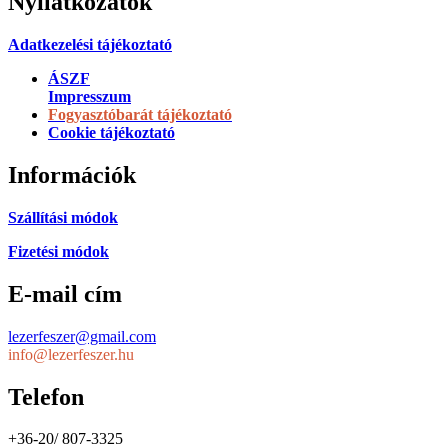
Nyilatkozatok
Adatkezelési tájékoztató
ÁSZF
Impresszum
Fogyasztóbarát tájékoztató
Cookie tájékoztató
Információk
Szállítási módok
Fizetési módok
E-mail cím
lezerfeszer@gmail.com
info@lezerfeszer.hu
Telefon
+36-20/ 807-3325