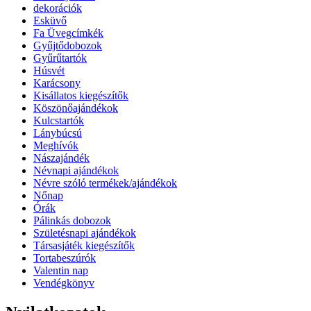
dekorációk
Esküvő
Fa Üvegcímkék
Gyűjtődobozok
Gyűrűtartók
Húsvét
Karácsony
Kisállatos kiegészítők
Köszönőajándékok
Kulcstartók
Lánybúcsú
Meghívók
Nászajándék
Névnapi ajándékok
Névre szóló termékek/ajándékok
Nőnap
Órák
Pálinkás dobozok
Születésnapi ajándékok
Társasjáték kiegészítők
Tortabeszúrók
Valentin nap
Vendégkönyv