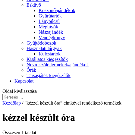
Esküvő
Köszönőajándékok
Gyűrűtartók
Lánybúcsú
Meghívók
Nászajándék
Vendégkönyv
Gyűjtődobozok
Használati tárgyak
Kulcstartók
Kisállatos kiegészítők
Névre szóló termékek/ajándékok
Órák
Társasjáték kiegészítők
Kapcsolat
Oldal kiválasztása
Kezdőlap
/ “kézzel készült óra” címkével rendelkező termékek
kézzel készült óra
Összesen 1 találat