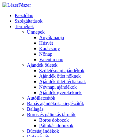
Kezdőlap
Szolgáltatások
Termékek
Ünnepek
Anyák napja
Húsvét
Karácsony
Nőnap
Valentin nap
Ajándék ötletek
Születésnapi ajándékok
Ajándék ötlet nőknek
Ajándék ötlet férfiaknak
Névnapi ajándékok
Ajándék gyerekeknek
Autóillatosítók
Babás ajándékok, kiegészítők
Ballagás
Boros és pálinkás tárolók
Boros dobozok
Pálinkás dobozok
Búcsúajándékok
Dekorációk