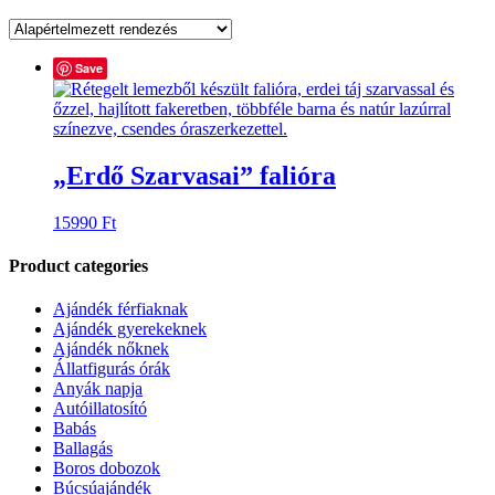
Save
„Erdő Szarvasai” falióra
15990
Ft
Product categories
Ajándék férfiaknak
Ajándék gyerekeknek
Ajándék nőknek
Állatfigurás órák
Anyák napja
Autóillatosító
Babás
Ballagás
Boros dobozok
Búcsúajándék