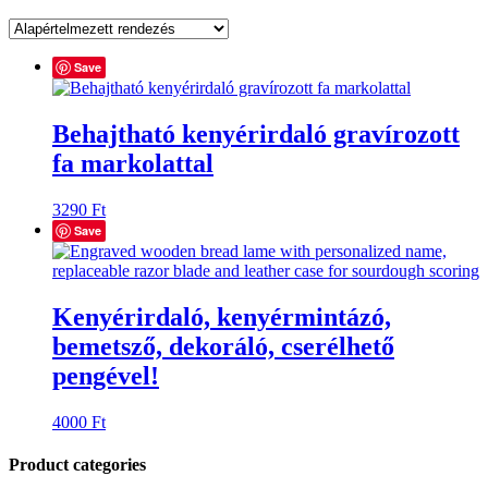
Save
Behajtható kenyérirdaló gravírozott
fa markolattal
3290
Ft
Save
Kenyérirdaló, kenyérmintázó,
bemetsző, dekoráló, cserélhető
pengével!
4000
Ft
Product categories