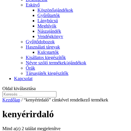
Esküvő
Köszönőajándékok
Gyűrűtartók
Lánybúcsú
Meghívók
Nászajándék
Vendégkönyv
Gyűjtődobozok
Használati tárgyak
Kulcstartók
Kisállatos kiegészítők
Névre szóló termékek/ajándékok
Órák
Társasjáték kiegészítők
Kapcsolat
Oldal kiválasztása
Kezdőlap
/ “kenyérirdaló” címkével rendelkező termékek
kenyérirdaló
Mind a(z) 2 találat megjelenítve