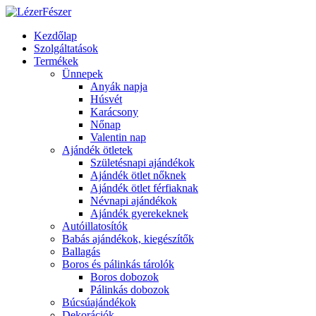
Kezdőlap
Szolgáltatások
Termékek
Ünnepek
Anyák napja
Húsvét
Karácsony
Nőnap
Valentin nap
Ajándék ötletek
Születésnapi ajándékok
Ajándék ötlet nőknek
Ajándék ötlet férfiaknak
Névnapi ajándékok
Ajándék gyerekeknek
Autóillatosítók
Babás ajándékok, kiegészítők
Ballagás
Boros és pálinkás tárolók
Boros dobozok
Pálinkás dobozok
Búcsúajándékok
Dekorációk