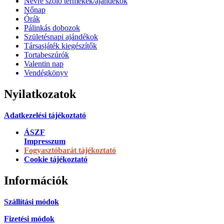
Névre szóló termékek/ajándékok
Nőnap
Órák
Pálinkás dobozok
Születésnapi ajándékok
Társasjáték kiegészítők
Tortabeszúrók
Valentin nap
Vendégkönyv
Nyilatkozatok
Adatkezelési tájékoztató
ÁSZF
Impresszum
Fogyasztóbarát tájékoztató
Cookie tájékoztató
Információk
Szállítási módok
Fizetési módok