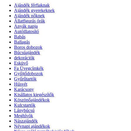
Ajándék férfiaknak
Ajándék gyerekeknek
Ajándék nőknek
Állatfigurás órák
Anyák napja
Autóillatosító
Babás
Ballagás
Boros dobozok
Búcsúajándék
dekorációk
Esküvő
Fa Üvegcímkék
Gyűjtődobozok
Gyűrűtartók
Húsvét
Karácsony
Kisállatos kiegészítők
Köszönőajándékok
Kulcstartók
Lánybúcsú
Meghívók
Nászajándék
Névnapi ajándékok