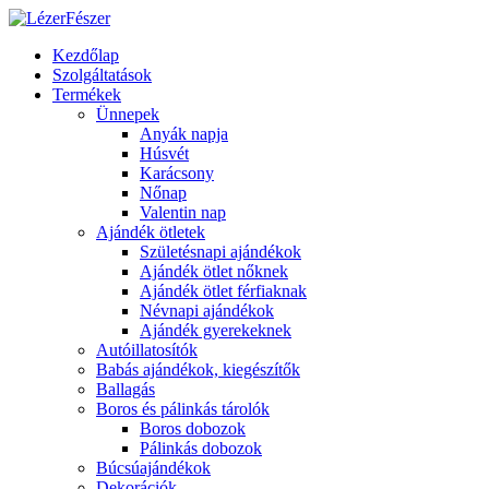
Kezdőlap
Szolgáltatások
Termékek
Ünnepek
Anyák napja
Húsvét
Karácsony
Nőnap
Valentin nap
Ajándék ötletek
Születésnapi ajándékok
Ajándék ötlet nőknek
Ajándék ötlet férfiaknak
Névnapi ajándékok
Ajándék gyerekeknek
Autóillatosítók
Babás ajándékok, kiegészítők
Ballagás
Boros és pálinkás tárolók
Boros dobozok
Pálinkás dobozok
Búcsúajándékok
Dekorációk