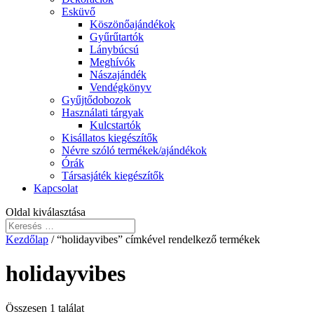
Esküvő
Köszönőajándékok
Gyűrűtartók
Lánybúcsú
Meghívók
Nászajándék
Vendégkönyv
Gyűjtődobozok
Használati tárgyak
Kulcstartók
Kisállatos kiegészítők
Névre szóló termékek/ajándékok
Órák
Társasjáték kiegészítők
Kapcsolat
Oldal kiválasztása
Kezdőlap
/ “holidayvibes” címkével rendelkező termékek
holidayvibes
Összesen 1 találat