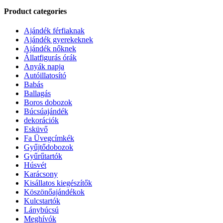
Product categories
Ajándék férfiaknak
Ajándék gyerekeknek
Ajándék nőknek
Állatfigurás órák
Anyák napja
Autóillatosító
Babás
Ballagás
Boros dobozok
Búcsúajándék
dekorációk
Esküvő
Fa Üvegcímkék
Gyűjtődobozok
Gyűrűtartók
Húsvét
Karácsony
Kisállatos kiegészítők
Köszönőajándékok
Kulcstartók
Lánybúcsú
Meghívók