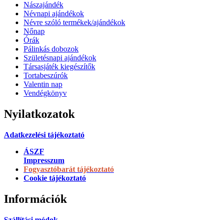
Nászajándék
Névnapi ajándékok
Névre szóló termékek/ajándékok
Nőnap
Órák
Pálinkás dobozok
Születésnapi ajándékok
Társasjáték kiegészítők
Tortabeszúrók
Valentin nap
Vendégkönyv
Nyilatkozatok
Adatkezelési tájékoztató
ÁSZF
Impresszum
Fogyasztóbarát tájékoztató
Cookie tájékoztató
Információk
Szállítási módok