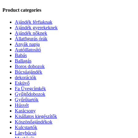
Product categories
Ajándék férfiaknak
Ajándék gyerekeknek
Ajándék nőknek
Állatfigurás órák
Anyák napja
Autóillatosító
Babás
Ballagás
Boros dobozok
Búcsúajándék
dekorációk
Esküvő
Fa Üvegcímkék
Gyűjtődobozok
Gyűrűtartók
Húsvét
Karácsony
Kisállatos kiegészítők
Köszönőajándékok
Kulcstartók
Lánybúcsú