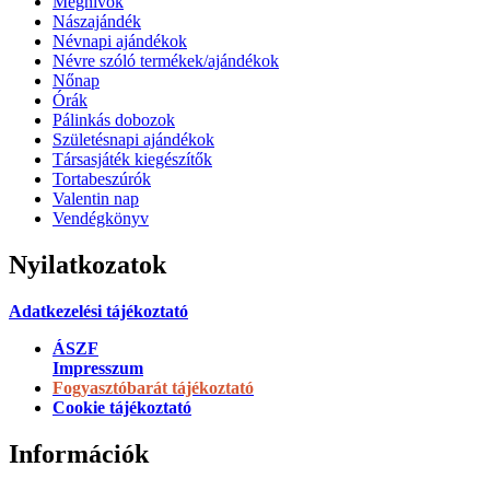
Meghívók
Nászajándék
Névnapi ajándékok
Névre szóló termékek/ajándékok
Nőnap
Órák
Pálinkás dobozok
Születésnapi ajándékok
Társasjáték kiegészítők
Tortabeszúrók
Valentin nap
Vendégkönyv
Nyilatkozatok
Adatkezelési tájékoztató
ÁSZF
Impresszum
Fogyasztóbarát tájékoztató
Cookie tájékoztató
Információk