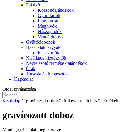
Esküvő
Köszönőajándékok
Gyűrűtartók
Lánybúcsú
Meghívók
Nászajándék
Vendégkönyv
Gyűjtődobozok
Használati tárgyak
Kulcstartók
Kisállatos kiegészítők
Névre szóló termékek/ajándékok
Órák
Társasjáték kiegészítők
Kapcsolat
Oldal kiválasztása
Kezdőlap
/ “gravírozott doboz” címkével rendelkező termékek
gravírozott doboz
Mind a(z) 3 találat megjelenítve