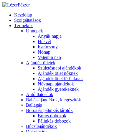
Kezdőlap
Szolgáltatások
Termékek
Ünnepek
Anyák napja
Húsvét
Karácsony
Nőnap
Valentin nap
Ajándék ötletek
Születésnapi ajándékok
Ajándék ötlet nőknek
Ajándék ötlet férfiaknak
Névnapi ajándékok
Ajándék gyerekeknek
Autóillatosítók
Babás ajándékok, kiegészítők
Ballagás
Boros és pálinkás tárolók
Boros dobozok
Pálinkás dobozok
Búcsúajándékok
Dekorációk