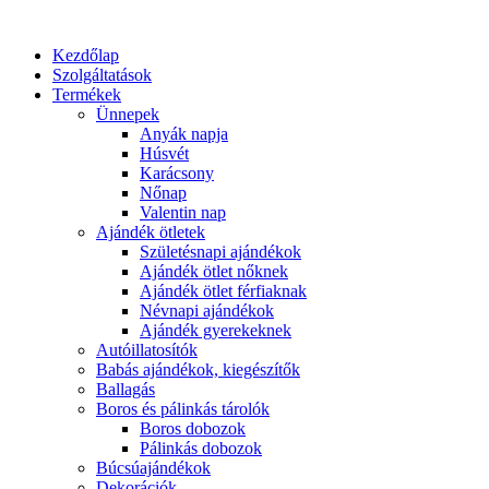
Kezdőlap
Szolgáltatások
Termékek
Ünnepek
Anyák napja
Húsvét
Karácsony
Nőnap
Valentin nap
Ajándék ötletek
Születésnapi ajándékok
Ajándék ötlet nőknek
Ajándék ötlet férfiaknak
Névnapi ajándékok
Ajándék gyerekeknek
Autóillatosítók
Babás ajándékok, kiegészítők
Ballagás
Boros és pálinkás tárolók
Boros dobozok
Pálinkás dobozok
Búcsúajándékok
Dekorációk