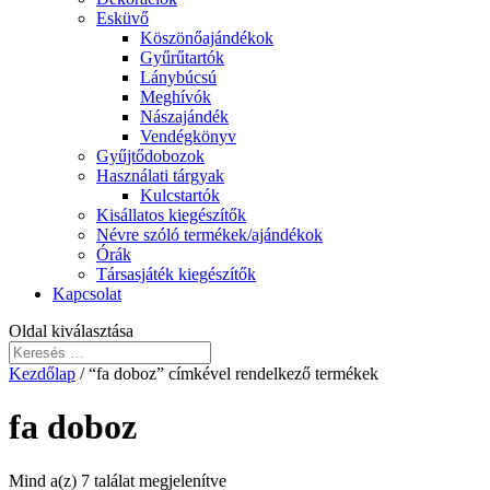
Esküvő
Köszönőajándékok
Gyűrűtartók
Lánybúcsú
Meghívók
Nászajándék
Vendégkönyv
Gyűjtődobozok
Használati tárgyak
Kulcstartók
Kisállatos kiegészítők
Névre szóló termékek/ajándékok
Órák
Társasjáték kiegészítők
Kapcsolat
Oldal kiválasztása
Kezdőlap
/ “fa doboz” címkével rendelkező termékek
fa doboz
Mind a(z) 7 találat megjelenítve