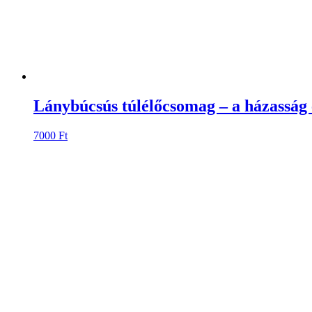
Lánybúcsús túlélőcsomag – a házasság e
7000
Ft