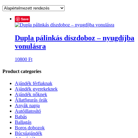
Save
Dupla pálinkás díszdoboz – nyugdíjba
vonulásra
10800
Ft
Product categories
Ajándék férfiaknak
Ajándék gyerekeknek
Ajándék nőknek
Állatfigurás órák
Anyák napja
Autóillatosító
Babás
Ballagás
Boros dobozok
Búcsúajándék