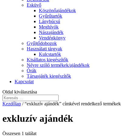
Esküvő
Köszönőajándékok
Gyűrűtartók
Lánybúcsú
Meghívók
Nászajándék
Vendégkönyv
Gyűjtődobozok
Használati tárgyak
Kulcstartók
Kisállatos kiegészítők
Névre szóló termékek/ajándékok
Órák
Társasjáték kiegészítők
Kapcsolat
Oldal kiválasztása
Kezdőlap
/ “exkluzív ajándék” címkével rendelkező termékek
exkluzív ajándék
Összesen 1 találat