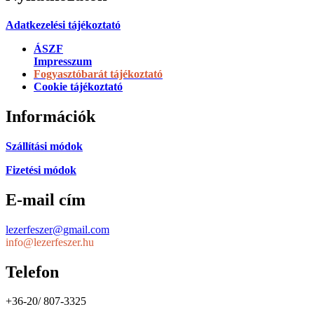
Adatkezelési tájékoztató
ÁSZF
Impresszum
Fogyasztóbarát tájékoztató
Cookie tájékoztató
Információk
Szállítási módok
Fizetési módok
E-mail cím
lezerfeszer@gmail.com
info@lezerfeszer.hu
Telefon
+36-20/ 807-3325