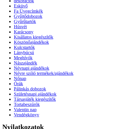
dekorációk
Esküvő
Fa Üvegcímkék
Gyűjtődobozok
Gyűrűtartók
Húsvét
Karácsony
Kisállatos kiegészítők
Köszönőajándékok
Kulcstartók
Lánybúcsú
Meghívók
Nászajándék
Névnapi ajándékok
Névre szóló termékek/ajándékok
Nőnap
Órák
Pálinkás dobozok
Születésnapi ajándékok
Társasjáték kiegészítők
Tortabeszúrók
Valentin nap
Vendégkönyv
Nyilatkozatok