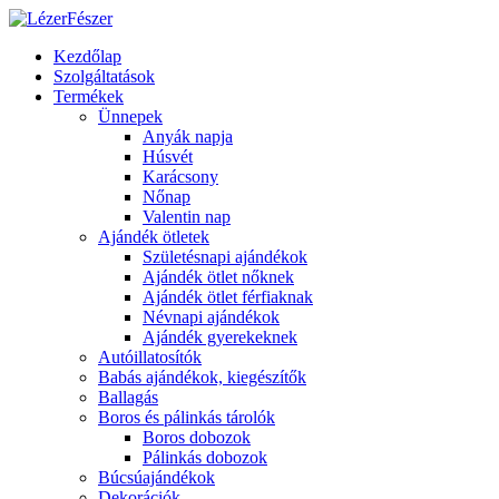
Kezdőlap
Szolgáltatások
Termékek
Ünnepek
Anyák napja
Húsvét
Karácsony
Nőnap
Valentin nap
Ajándék ötletek
Születésnapi ajándékok
Ajándék ötlet nőknek
Ajándék ötlet férfiaknak
Névnapi ajándékok
Ajándék gyerekeknek
Autóillatosítók
Babás ajándékok, kiegészítők
Ballagás
Boros és pálinkás tárolók
Boros dobozok
Pálinkás dobozok
Búcsúajándékok
Dekorációk