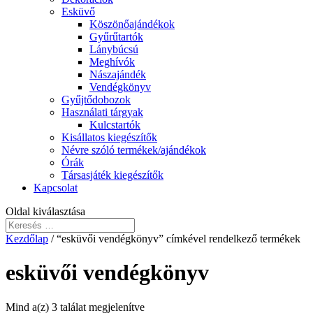
Esküvő
Köszönőajándékok
Gyűrűtartók
Lánybúcsú
Meghívók
Nászajándék
Vendégkönyv
Gyűjtődobozok
Használati tárgyak
Kulcstartók
Kisállatos kiegészítők
Névre szóló termékek/ajándékok
Órák
Társasjáték kiegészítők
Kapcsolat
Oldal kiválasztása
Kezdőlap
/ “esküvői vendégkönyv” címkével rendelkező termékek
esküvői vendégkönyv
Mind a(z) 3 találat megjelenítve