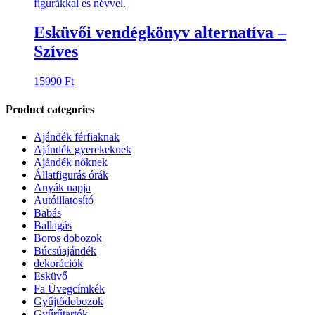
15990 Ft.
13500 Ft.
Esküvői vendégkönyv alternatíva –
Szíves
15990
Ft
Product categories
Ajándék férfiaknak
Ajándék gyerekeknek
Ajándék nőknek
Állatfigurás órák
Anyák napja
Autóillatosító
Babás
Ballagás
Boros dobozok
Búcsúajándék
dekorációk
Esküvő
Fa Üvegcímkék
Gyűjtődobozok
Gyűrűtartók