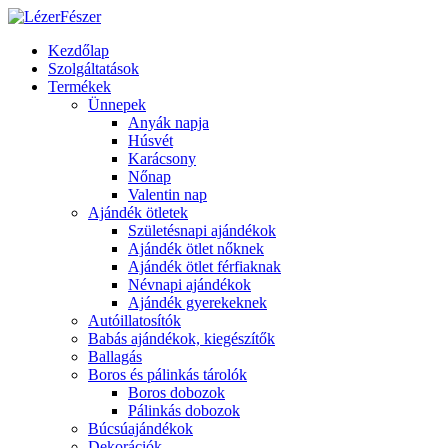
Kezdőlap
Szolgáltatások
Termékek
Ünnepek
Anyák napja
Húsvét
Karácsony
Nőnap
Valentin nap
Ajándék ötletek
Születésnapi ajándékok
Ajándék ötlet nőknek
Ajándék ötlet férfiaknak
Névnapi ajándékok
Ajándék gyerekeknek
Autóillatosítók
Babás ajándékok, kiegészítők
Ballagás
Boros és pálinkás tárolók
Boros dobozok
Pálinkás dobozok
Búcsúajándékok
Dekorációk