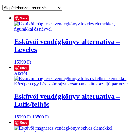
Save
Esküvői vendégkönyv alternatíva –
Leveles
15990
Ft
Save
Akció!
Esküvői vendégkönyv alternatíva –
Lufis/felhős
Original
Current
15990
Ft
13500
Ft
price
price
Save
was:
is: