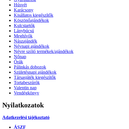
Húsvét
Karácsony
Kisállatos kiegészítők
Köszönőajándékok
Kulcstartók
Lánybúcsú
Meghívók
Nászajándék
Névnapi ajándékok
Névre szóló termékek/ajándékok
Nőnap
Órák
Pálinkás dobozok
Születésnapi ajándékok
Társasjáték kiegészítők
Tortabeszúrók
Valentin nap
Vendégkönyv
Nyilatkozatok
Adatkezelési tájékoztató
ÁSZF