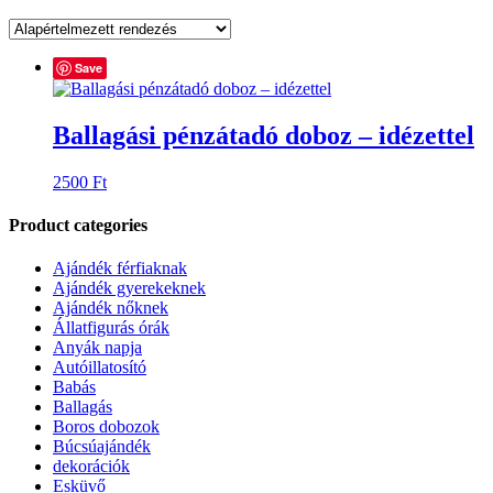
Save
Ballagási pénzátadó doboz – idézettel
2500
Ft
Product categories
Ajándék férfiaknak
Ajándék gyerekeknek
Ajándék nőknek
Állatfigurás órák
Anyák napja
Autóillatosító
Babás
Ballagás
Boros dobozok
Búcsúajándék
dekorációk
Esküvő