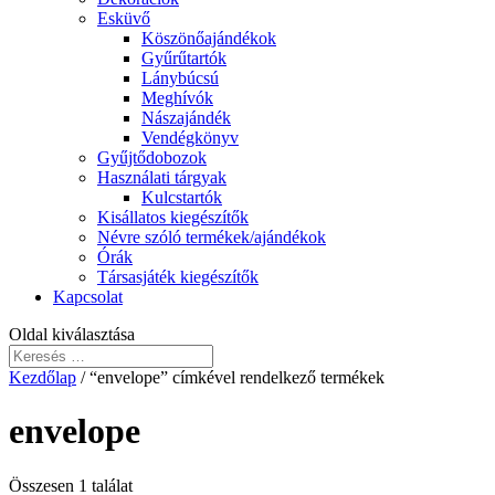
Esküvő
Köszönőajándékok
Gyűrűtartók
Lánybúcsú
Meghívók
Nászajándék
Vendégkönyv
Gyűjtődobozok
Használati tárgyak
Kulcstartók
Kisállatos kiegészítők
Névre szóló termékek/ajándékok
Órák
Társasjáték kiegészítők
Kapcsolat
Oldal kiválasztása
Kezdőlap
/ “envelope” címkével rendelkező termékek
envelope
Összesen 1 találat