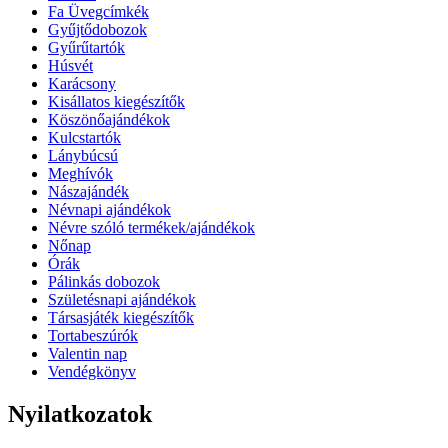
Fa Üvegcímkék
Gyűjtődobozok
Gyűrűtartók
Húsvét
Karácsony
Kisállatos kiegészítők
Köszönőajándékok
Kulcstartók
Lánybúcsú
Meghívók
Nászajándék
Névnapi ajándékok
Névre szóló termékek/ajándékok
Nőnap
Órák
Pálinkás dobozok
Születésnapi ajándékok
Társasjáték kiegészítők
Tortabeszúrók
Valentin nap
Vendégkönyv
Nyilatkozatok