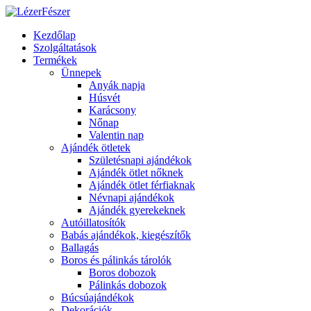
Kezdőlap
Szolgáltatások
Termékek
Ünnepek
Anyák napja
Húsvét
Karácsony
Nőnap
Valentin nap
Ajándék ötletek
Születésnapi ajándékok
Ajándék ötlet nőknek
Ajándék ötlet férfiaknak
Névnapi ajándékok
Ajándék gyerekeknek
Autóillatosítók
Babás ajándékok, kiegészítők
Ballagás
Boros és pálinkás tárolók
Boros dobozok
Pálinkás dobozok
Búcsúajándékok
Dekorációk