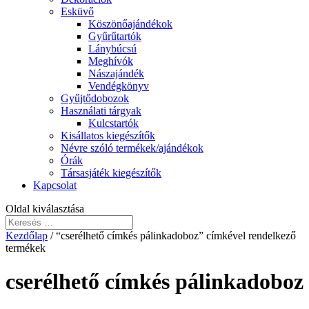
Esküvő
Köszönőajándékok
Gyűrűtartók
Lánybúcsú
Meghívók
Nászajándék
Vendégkönyv
Gyűjtődobozok
Használati tárgyak
Kulcstartók
Kisállatos kiegészítők
Névre szóló termékek/ajándékok
Órák
Társasjáték kiegészítők
Kapcsolat
Oldal kiválasztása
Kezdőlap
/ “cserélhető címkés pálinkadoboz” címkével rendelkező
termékek
cserélhető címkés pálinkadoboz