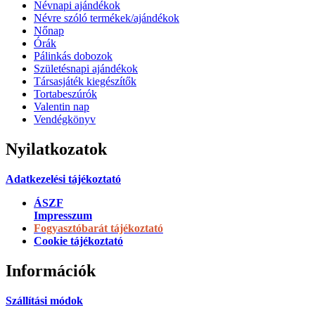
Névnapi ajándékok
Névre szóló termékek/ajándékok
Nőnap
Órák
Pálinkás dobozok
Születésnapi ajándékok
Társasjáték kiegészítők
Tortabeszúrók
Valentin nap
Vendégkönyv
Nyilatkozatok
Adatkezelési tájékoztató
ÁSZF
Impresszum
Fogyasztóbarát tájékoztató
Cookie tájékoztató
Információk
Szállítási módok