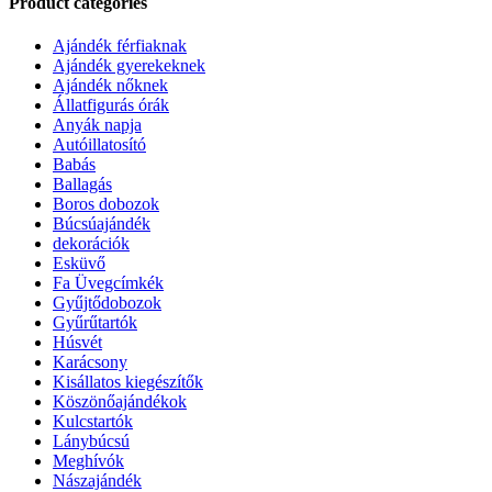
Product categories
Ajándék férfiaknak
Ajándék gyerekeknek
Ajándék nőknek
Állatfigurás órák
Anyák napja
Autóillatosító
Babás
Ballagás
Boros dobozok
Búcsúajándék
dekorációk
Esküvő
Fa Üvegcímkék
Gyűjtődobozok
Gyűrűtartók
Húsvét
Karácsony
Kisállatos kiegészítők
Köszönőajándékok
Kulcstartók
Lánybúcsú
Meghívók
Nászajándék