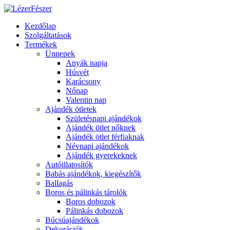
Kezdőlap
Szolgáltatások
Termékek
Ünnepek
Anyák napja
Húsvét
Karácsony
Nőnap
Valentin nap
Ajándék ötletek
Születésnapi ajándékok
Ajándék ötlet nőknek
Ajándék ötlet férfiaknak
Névnapi ajándékok
Ajándék gyerekeknek
Autóillatosítók
Babás ajándékok, kiegészítők
Ballagás
Boros és pálinkás tárolók
Boros dobozok
Pálinkás dobozok
Búcsúajándékok
Dekorációk