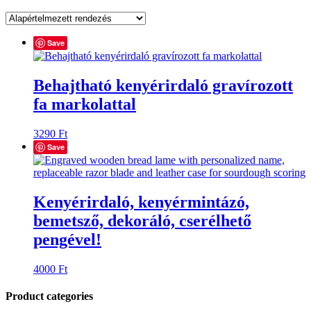
Save
Behajtható kenyérirdaló gravírozott
fa markolattal
3290
Ft
Save
Kenyérirdaló, kenyérmintázó,
bemetsző, dekoráló, cserélhető
pengével!
4000
Ft
Product categories