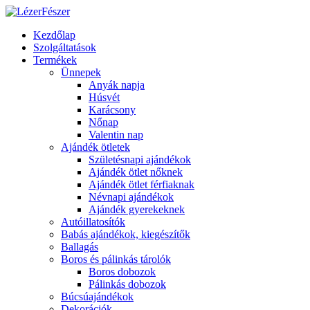
Kezdőlap
Szolgáltatások
Termékek
Ünnepek
Anyák napja
Húsvét
Karácsony
Nőnap
Valentin nap
Ajándék ötletek
Születésnapi ajándékok
Ajándék ötlet nőknek
Ajándék ötlet férfiaknak
Névnapi ajándékok
Ajándék gyerekeknek
Autóillatosítók
Babás ajándékok, kiegészítők
Ballagás
Boros és pálinkás tárolók
Boros dobozok
Pálinkás dobozok
Búcsúajándékok
Dekorációk