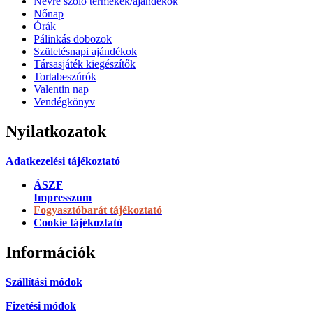
Névre szóló termékek/ajándékok
Nőnap
Órák
Pálinkás dobozok
Születésnapi ajándékok
Társasjáték kiegészítők
Tortabeszúrók
Valentin nap
Vendégkönyv
Nyilatkozatok
Adatkezelési tájékoztató
ÁSZF
Impresszum
Fogyasztóbarát tájékoztató
Cookie tájékoztató
Információk
Szállítási módok
Fizetési módok