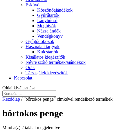
Esküvő
Köszönőajándékok
Gyűrűtartók
Lánybúcsú
Meghívók
Nászajándék
Vendégkönyv
Gyűjtődobozok
Használati tárgyak
Kulcstartók
Kisállatos kiegészítők
Névre szóló termékek/ajándékok
Órák
Társasjáték kiegészítők
Kapcsolat
Oldal kiválasztása
Kezdőlap
/ “bőrtokos penge” címkével rendelkező termékek
bőrtokos penge
Mind a(z) 2 találat megjelenítve