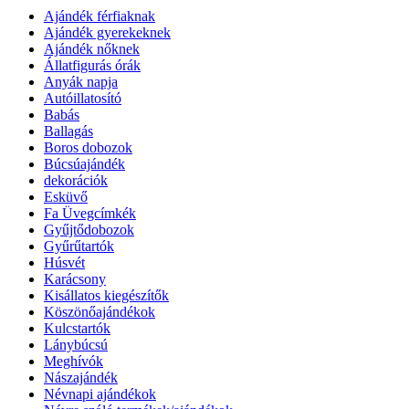
Ajándék férfiaknak
Ajándék gyerekeknek
Ajándék nőknek
Állatfigurás órák
Anyák napja
Autóillatosító
Babás
Ballagás
Boros dobozok
Búcsúajándék
dekorációk
Esküvő
Fa Üvegcímkék
Gyűjtődobozok
Gyűrűtartók
Húsvét
Karácsony
Kisállatos kiegészítők
Köszönőajándékok
Kulcstartók
Lánybúcsú
Meghívók
Nászajándék
Névnapi ajándékok