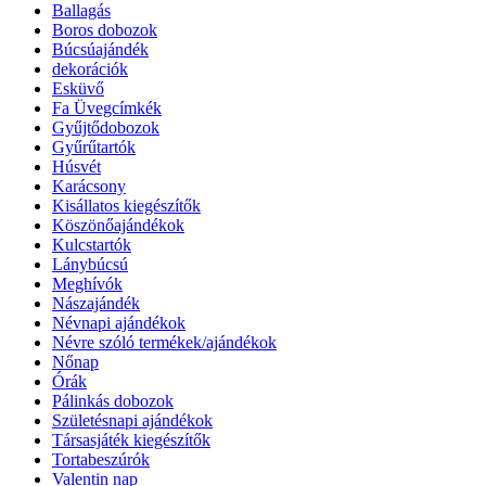
Ballagás
Boros dobozok
Búcsúajándék
dekorációk
Esküvő
Fa Üvegcímkék
Gyűjtődobozok
Gyűrűtartók
Húsvét
Karácsony
Kisállatos kiegészítők
Köszönőajándékok
Kulcstartók
Lánybúcsú
Meghívók
Nászajándék
Névnapi ajándékok
Névre szóló termékek/ajándékok
Nőnap
Órák
Pálinkás dobozok
Születésnapi ajándékok
Társasjáték kiegészítők
Tortabeszúrók
Valentin nap