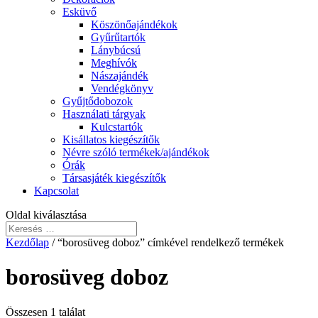
Esküvő
Köszönőajándékok
Gyűrűtartók
Lánybúcsú
Meghívók
Nászajándék
Vendégkönyv
Gyűjtődobozok
Használati tárgyak
Kulcstartók
Kisállatos kiegészítők
Névre szóló termékek/ajándékok
Órák
Társasjáték kiegészítők
Kapcsolat
Oldal kiválasztása
Kezdőlap
/ “borosüveg doboz” címkével rendelkező termékek
borosüveg doboz
Összesen 1 találat