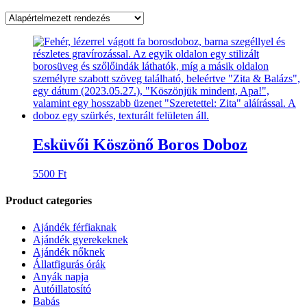
Esküvői Köszönő Boros Doboz
5500
Ft
Product categories
Ajándék férfiaknak
Ajándék gyerekeknek
Ajándék nőknek
Állatfigurás órák
Anyák napja
Autóillatosító
Babás