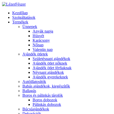
Kezdőlap
Szolgáltatások
Termékek
Ünnepek
Anyák napja
Húsvét
Karácsony
Nőnap
Valentin nap
Ajándék ötletek
Születésnapi ajándékok
Ajándék ötlet nőknek
Ajándék ötlet férfiaknak
Névnapi ajándékok
Ajándék gyerekeknek
Autóillatosítók
Babás ajándékok, kiegészítők
Ballagás
Boros és pálinkás tárolók
Boros dobozok
Pálinkás dobozok
Búcsúajándékok
Dekorációk