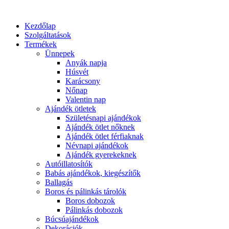
Kezdőlap
Szolgáltatások
Termékek
Ünnepek
Anyák napja
Húsvét
Karácsony
Nőnap
Valentin nap
Ajándék ötletek
Születésnapi ajándékok
Ajándék ötlet nőknek
Ajándék ötlet férfiaknak
Névnapi ajándékok
Ajándék gyerekeknek
Autóillatosítók
Babás ajándékok, kiegészítők
Ballagás
Boros és pálinkás tárolók
Boros dobozok
Pálinkás dobozok
Búcsúajándékok
Dekorációk