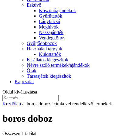
Esküvő
Köszönőajándékok
Gyűrűtartók
Lánybúcsú
Meghívók
Nászajándék
Vendégkönyv
Gyűjtődobozok
Használati tárgyak
Kulcstartók
Kisállatos kiegészítők
Névre szóló termékek/ajándékok
Órák
Társasjáték kiegészítők
Kapcsolat
Oldal kiválasztása
Kezdőlap
/ “boros doboz” címkével rendelkező termékek
boros doboz
Összesen 1 találat