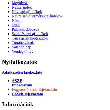
Meghívók
Nászajándék
Névnapi ajándékok
Névre szóló termékek/ajándékok
Nőnap
Órák
Pálinkás dobozok
Születésnapi ajándékok
Társasjáték kiegészítők
Tortabeszúrók
Valentin nap
Vendégkönyv
Nyilatkozatok
Adatkezelési tájékoztató
ÁSZF
Impresszum
Fogyasztóbarát tájékoztató
Cookie tájékoztató
Információk