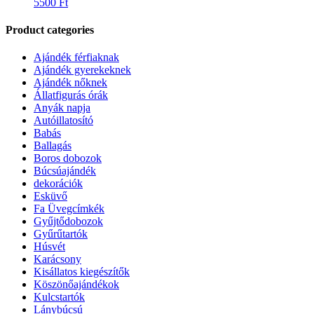
5500
Ft
Product categories
Ajándék férfiaknak
Ajándék gyerekeknek
Ajándék nőknek
Állatfigurás órák
Anyák napja
Autóillatosító
Babás
Ballagás
Boros dobozok
Búcsúajándék
dekorációk
Esküvő
Fa Üvegcímkék
Gyűjtődobozok
Gyűrűtartók
Húsvét
Karácsony
Kisállatos kiegészítők
Köszönőajándékok
Kulcstartók
Lánybúcsú