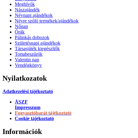
Meghívók
Nászajándék
Névnapi ajándékok
Névre szóló termékek/ajándékok
Nőnap
Órák
Pálinkás dobozok
Születésnapi ajándékok
Társasjáték kiegészítők
Tortabeszúrók
Valentin nap
Vendégkönyv
Nyilatkozatok
Adatkezelési tájékoztató
ÁSZF
Impresszum
Fogyasztóbarát tájékoztató
Cookie tájékoztató
Információk