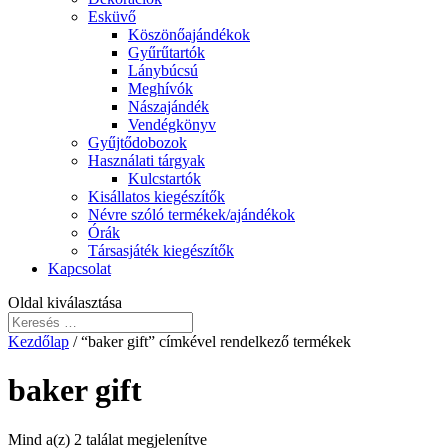
Esküvő
Köszönőajándékok
Gyűrűtartók
Lánybúcsú
Meghívók
Nászajándék
Vendégkönyv
Gyűjtődobozok
Használati tárgyak
Kulcstartók
Kisállatos kiegészítők
Névre szóló termékek/ajándékok
Órák
Társasjáték kiegészítők
Kapcsolat
Oldal kiválasztása
Kezdőlap
/ “baker gift” címkével rendelkező termékek
baker gift
Mind a(z) 2 találat megjelenítve