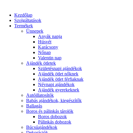
Kezdőlap
Szolgáltatások
Termékek
Ünnepek
Anyák napja
Húsvét
Karácsony
Nőnap
Valentin nap
Ajándék ötletek
Születésnapi ajándékok
Ajándék ötlet nőknek
Ajándék ötlet férfiaknak
Névnapi ajándékok
Ajándék gyerekeknek
Autóillatosítók
Babás ajándékok, kiegészítők
Ballagás
Boros és pálinkás tárolók
Boros dobozok
Pálinkás dobozok
Búcsúajándékok
Dekorációk