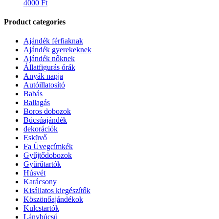
4000
Ft
Product categories
Ajándék férfiaknak
Ajándék gyerekeknek
Ajándék nőknek
Állatfigurás órák
Anyák napja
Autóillatosító
Babás
Ballagás
Boros dobozok
Búcsúajándék
dekorációk
Esküvő
Fa Üvegcímkék
Gyűjtődobozok
Gyűrűtartók
Húsvét
Karácsony
Kisállatos kiegészítők
Köszönőajándékok
Kulcstartók
Lánybúcsú