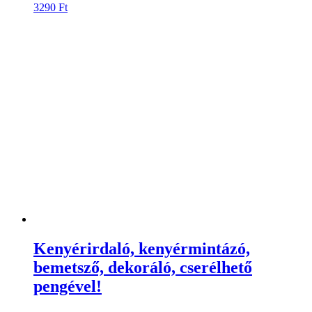
3290
Ft
Kenyérirdaló, kenyérmintázó,
bemetsző, dekoráló, cserélhető
pengével!