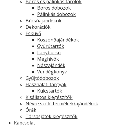
Boros és pálinkás tárolók
Boros dobozok
Pálinkás dobozok
Búcsúajándékok
Dekorációk
Esküvő
Köszönőajándékok
Gyűrűtartók
Lánybúcsú
Meghívók
Nászajándék
Vendégkönyv
Gyűjtődobozok
Használati tárgyak
Kulcstartók
Kisállatos kiegészítők
Névre szóló termékek/ajándékok
Órák
Társasjáték kiegészítők
Kapcsolat