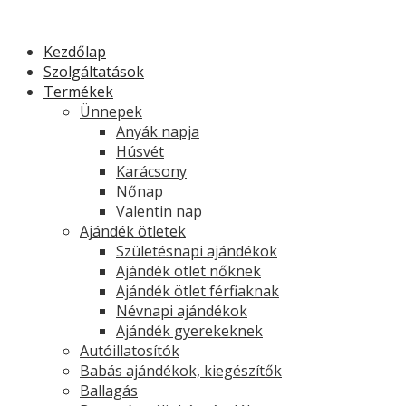
Kezdőlap
Szolgáltatások
Termékek
Ünnepek
Anyák napja
Húsvét
Karácsony
Nőnap
Valentin nap
Ajándék ötletek
Születésnapi ajándékok
Ajándék ötlet nőknek
Ajándék ötlet férfiaknak
Névnapi ajándékok
Ajándék gyerekeknek
Autóillatosítók
Babás ajándékok, kiegészítők
Ballagás