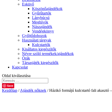
Esküvő
Köszönőajándékok
Gyűrűtartók
Lánybúcsú
Meghívók
Nászajándék
Vendégkönyv
Gyűjtődobozok
Használati tárgyak
Kulcstartók
Kisállatos kiegészítők
Névre szóló termékek/ajándékok
Órák
Társasjáték kiegészítők
Kapcsolat
Oldal kiválasztása
Save
Kezdőlap
/
Ajándék nőknek
/ Házikó formájú kulcstartó fali akasztó 