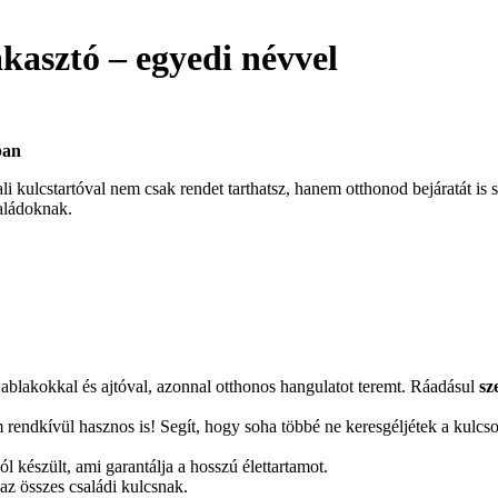
akasztó – egyedi névvel
ban
i kulcstartóval nem csak rendet tarthatsz, hanem otthonod bejáratát is 
aládoknak.
ablakokkal és ajtóval, azonnal otthonos hangulatot teremt. Ráadásul
sz
ndkívül hasznos is! Segít, hogy soha többé ne keresgéljétek a kulcsok
l készült, ami garantálja a hosszú élettartamot.
az összes családi kulcsnak.