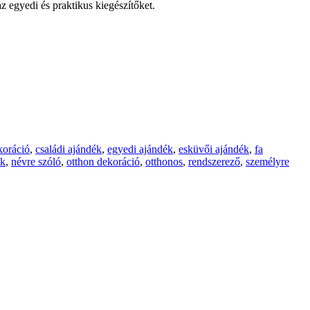
z egyedi és praktikus kiegészítőket.
koráció
,
családi ajándék
,
egyedi ajándék
,
esküvői ajándék
,
fa
ék
,
névre szóló
,
otthon dekoráció
,
otthonos
,
rendszerező
,
személyre