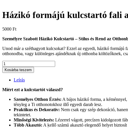
Házikó formájú kulcstartó fali 
5000
Ft
Személyre Szabott Házikó Kulcstartó – Stílus és Rend az Otthon
Unod már a széthagyott kulcsokat? Ezzel az egyedi, házikó formájú fal
otthonodba, vagy különleges ajándéknak új otthonba költözőknek, cs
Házikó
formájú
Kosárba teszem
kulcstartó
fali
Leírás
akasztó
–
Miért ezt a kulcstartót válaszd?
egyedi
névvel
Személyes Otthon Érzés:
A bájos házikó forma, a kéménnyel, 
mennyiség
tényleg a Ti otthonotokhoz illő egyedi darab lesz.
Praktikus és Dekoratív:
Nem csak egy szép dekoráció, hanem re
tekintetet.
Minőségi Kivitelezés:
Lézerrel vágott, precízen kidolgozott fábó
Több Akasztó:
A kellő számú akasztó elegendő helyet biztosít 