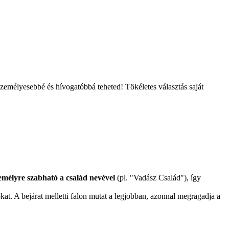
személyesebbé és hívogatóbbá teheted! Tökéletes választás saját
emélyre szabható a család nevével
(pl. "Vadász Család"), így
at. A bejárat melletti falon mutat a legjobban, azonnal megragadja a