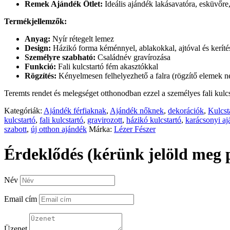
Remek Ajándék Ötlet:
Ideális ajándék lakásavatóra, esküvőre,
Termékjellemzők:
Anyag:
Nyír rétegelt lemez
Design:
Házikó forma kéménnyel, ablakokkal, ajtóval és keríté
Személyre szabható:
Családnév gravírozása
Funkció:
Fali kulcstartó fém akasztókkal
Rögzítés:
Kényelmesen felhelyezhető a falra (rögzítő elemek nél
Teremts rendet és melegséget otthonodban ezzel a személyes fali kulc
Kategóriák:
Ajándék férfiaknak
,
Ajándék nőknek
,
dekorációk
,
Kulcst
kulcstartó
,
fali kulcstartó
,
gravirozott
,
házikó kulcstartó
,
karácsonyi a
szabott
,
új otthon ajándék
Márka:
Lézer Fészer
Érdeklődés (kérünk jelöld meg 
Név
Email cím
Üzenet