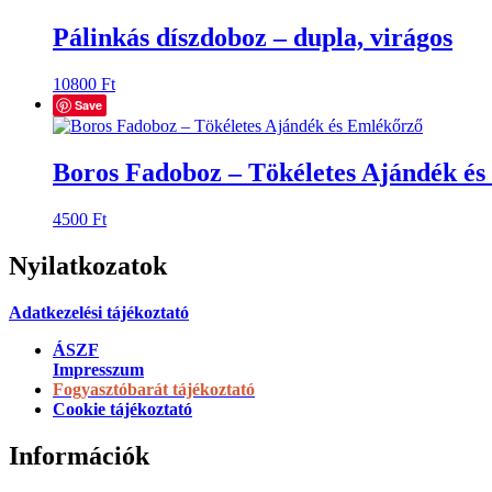
Pálinkás díszdoboz – dupla, virágos
10800
Ft
Save
Boros Fadoboz – Tökéletes Ajándék é
4500
Ft
Nyilatkozatok
Adatkezelési tájékoztató
ÁSZF
Impresszum
Fogyasztóbarát tájékoztató
Cookie tájékoztató
Információk