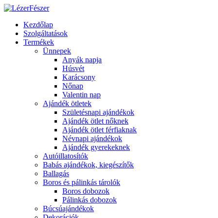
Kezdőlap
Szolgáltatások
Termékek
Ünnepek
Anyák napja
Húsvét
Karácsony
Nőnap
Valentin nap
Ajándék ötletek
Születésnapi ajándékok
Ajándék ötlet nőknek
Ajándék ötlet férfiaknak
Névnapi ajándékok
Ajándék gyerekeknek
Autóillatosítók
Babás ajándékok, kiegészítők
Ballagás
Boros és pálinkás tárolók
Boros dobozok
Pálinkás dobozok
Búcsúajándékok
Dekorációk