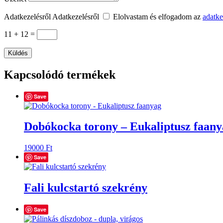
Adatkezelésről
Adatkezelésről
Elolvastam és elfogadom az
adatke
11 + 12
=
Küldés
Kapcsolódó termékek
Save
Dobókocka torony – Eukaliptusz faany
19000
Ft
Save
Fali kulcstartó szekrény
Save