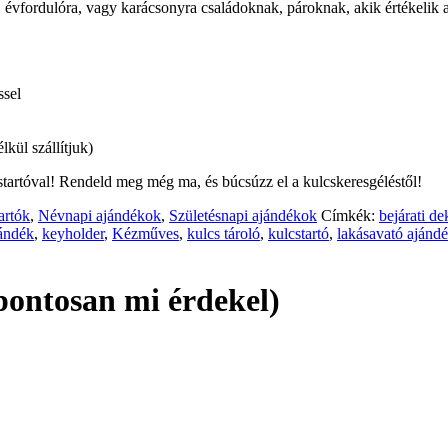
 évfordulóra, vagy karácsonyra családoknak, pároknak, akik értékelik a
ssel
kül szállítjuk)
startóval! Rendeld meg még ma, és búcsúzz el a kulcskeresgéléstől!
artók
,
Névnapi ajándékok
,
Születésnapi ajándékok
Címkék:
bejárati de
jándék
,
keyholder
,
Kézműves
,
kulcs tároló
,
kulcstartó
,
lakásavató ajánd
pontosan mi érdekel)