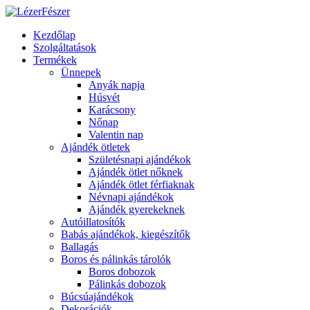
Kezdőlap
Szolgáltatások
Termékek
Ünnepek
Anyák napja
Húsvét
Karácsony
Nőnap
Valentin nap
Ajándék ötletek
Születésnapi ajándékok
Ajándék ötlet nőknek
Ajándék ötlet férfiaknak
Névnapi ajándékok
Ajándék gyerekeknek
Autóillatosítók
Babás ajándékok, kiegészítők
Ballagás
Boros és pálinkás tárolók
Boros dobozok
Pálinkás dobozok
Búcsúajándékok
Dekorációk