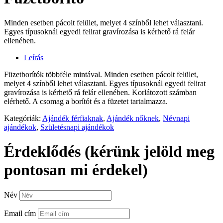
Minden esetben pácolt felület, melyet 4 színből lehet választani.
Egyes típusoknál egyedi felirat gravírozása is kérhető rá felár
ellenében.
Leírás
Füzetborítók többféle mintával. Minden esetben pácolt felület,
melyet 4 színből lehet választani. Egyes típusoknál egyedi felirat
gravírozása is kérhető rá felár ellenében. Korlátozott számban
elérhető. A csomag a borítót és a füzetet tartalmazza.
Kategóriák:
Ajándék férfiaknak
,
Ajándék nőknek
,
Névnapi
ajándékok
,
Születésnapi ajándékok
Érdeklődés (kérünk jelöld meg
pontosan mi érdekel)
Név
Email cím