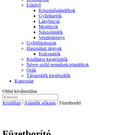
Esküvő
Köszönőajándékok
Gyűrűtartók
Lánybúcsú
Meghívók
Nászajándék
Vendégkönyv
Gyűjtődobozok
Használati tárgyak
Kulcstartók
Kisállatos kiegészítők
Névre szóló termékek/ajándékok
Órák
Társasjáték kiegészítők
Kapcsolat
Oldal kiválasztása
Kezdőlap
/
Ajándék nőknek
/ Füzetborító
Füzetborító