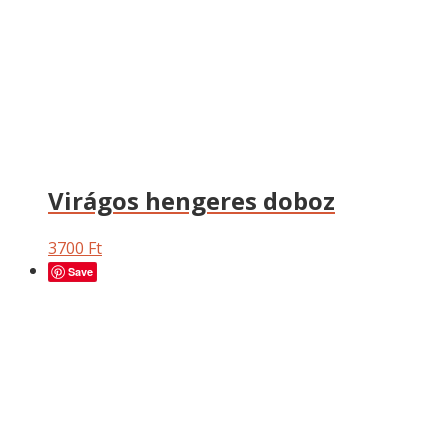
Virágos hengeres doboz
3700
Ft
Save