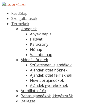
Kezdőlap
Szolgáltatások
Termékek
Ünnepek
Anyák napja
Húsvét
Karácsony
Nőnap
Valentin nap
Ajándék ötletek
Születésnapi ajándékok
Ajándék ötlet nőknek
Ajándék ötlet férfiaknak
Névnapi ajándékok
Ajándék gyerekeknek
Autóillatosítók
Babás ajándékok, kiegészítők
Ballagás