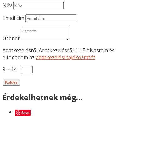
Név
Email cím
Üzenet
Adatkezelésről
Adatkezelésről
Elolvastam és
elfogadom az
adatkezelési tájékoztatót
9 + 14
=
Küldés
Érdekelhetnek még…
Save