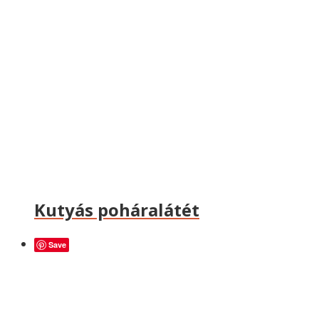
Kutyás poháralátét
Save