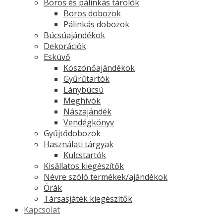
Boros és pálinkás tárolók
Boros dobozok
Pálinkás dobozok
Búcsúajándékok
Dekorációk
Esküvő
Köszönőajándékok
Gyűrűtartók
Lánybúcsú
Meghívók
Nászajándék
Vendégkönyv
Gyűjtődobozok
Használati tárgyak
Kulcstartók
Kisállatos kiegészítők
Névre szóló termékek/ajándékok
Órák
Társasjáték kiegészítők
Kapcsolat