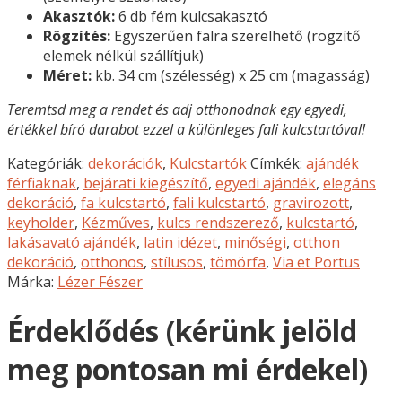
Akasztók:
6 db fém kulcsakasztó
Rögzítés:
Egyszerűen falra szerelhető (rögzítő
elemek nélkül szállítjuk)
Méret:
kb. 34 cm (szélesség) x 25 cm (magasság)
Teremtsd meg a rendet és adj otthonodnak egy egyedi,
értékkel bíró darabot ezzel a különleges fali kulcstartóval!
Kategóriák:
dekorációk
,
Kulcstartók
Címkék:
ajándék
férfiaknak
,
bejárati kiegészítő
,
egyedi ajándék
,
elegáns
dekoráció
,
fa kulcstartó
,
fali kulcstartó
,
gravirozott
,
keyholder
,
Kézműves
,
kulcs rendszerező
,
kulcstartó
,
lakásavató ajándék
,
latin idézet
,
minőségi
,
otthon
dekoráció
,
otthonos
,
stílusos
,
tömörfa
,
Via et Portus
Márka:
Lézer Fészer
Érdeklődés (kérünk jelöld
meg pontosan mi érdekel)