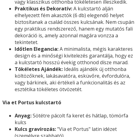
vagy klasszikus otthonba tökéletesen illeszkedik.
Praktikus és Dekoratív:
A kulcstartó alján
elhelyezett fém akasztók (6 db) elegendő helyet
biztosítanak a család összes kulcsának. Nem csupán
egy praktikus rendszerező, hanem egy mutatós fali
dekoráció is, amely azonnal magára vonzza a
tekintetet.
Időtlen Elegancia:
A minimalista, mégis karakteres
design és a minőségi kivitelezés garantálja, hogy ez
a kulcstartó hosszú évekig otthonod dísze marad.
Tökéletes Ajándék:
Ideális ajándék új otthonba
költözőknek, lakásavatóra, esküvőre, évfordulóra,
vagy bárkinek, aki értékeli a funkcionalitás és az
esztétika tökéletes ötvözetét.
Via et Portus kulcstartó
Anyag:
Sötétre pácolt fa keret és hátlap, tömörfa
kulcs
Kulcs gravírozás:
"Via et Portus" latin idézet
(személyre szabható)