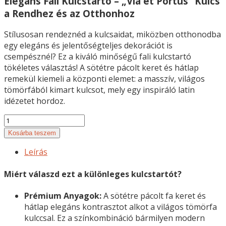
Elegáns Fali Kulcstartó – „Via et Portus” Kulcs
a Rendhez és az Otthonhoz
Stílusosan rendeznéd a kulcsaidat, miközben otthonodba
egy elegáns és jelentőségteljes dekorációt is
csempésznél? Ez a kiváló minőségű fali kulcstartó
tökéletes választás! A sötétre pácolt keret és hátlap
remekül kiemeli a központi elemet: a masszív, világos
tömörfából kimart kulcsot, mely egy inspiráló latin
idézetet hordoz.
Elegáns
Fali
Kosárba teszem
Kulcstartó
Leírás
mennyiség
Miért válaszd ezt a különleges kulcstartót?
Prémium Anyagok:
A sötétre pácolt fa keret és
hátlap elegáns kontrasztot alkot a világos tömörfa
kulccsal. Ez a színkombináció bármilyen modern