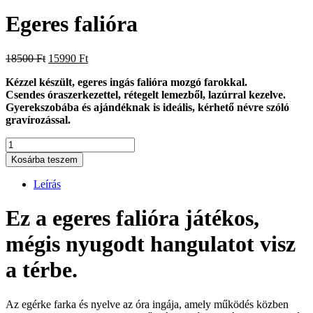
Egeres falióra
Original
Current
18500
Ft
15990
Ft
price
price
Kézzel készült, egeres ingás falióra mozgó farokkal.
was:
is:
Csendes óraszerkezettel, rétegelt lemezből, lazúrral kezelve.
18500 Ft.
15990 Ft.
Gyerekszobába és ajándéknak is ideális, kérhető névre szóló
gravírozással.
Egeres
falióra
Kosárba teszem
mennyiség
Leírás
Ez a egeres falióra játékos,
mégis nyugodt hangulatot visz
a térbe.
Az egérke farka és nyelve az óra ingája, amely működés közben