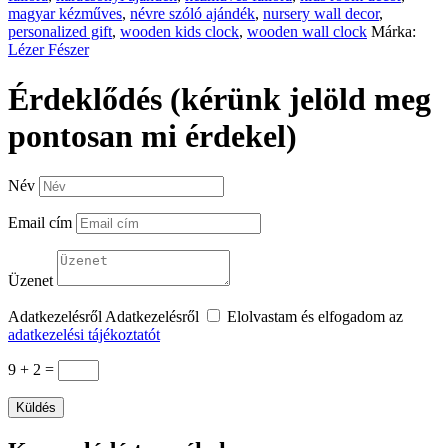
magyar kézműves
,
névre szóló ajándék
,
nursery wall decor
,
personalized gift
,
wooden kids clock
,
wooden wall clock
Márka:
Lézer Fészer
Érdeklődés (kérünk jelöld meg
pontosan mi érdekel)
Név
Email cím
Üzenet
Adatkezelésről
Adatkezelésről
Elolvastam és elfogadom az
adatkezelési tájékoztatót
9 + 2
=
Küldés