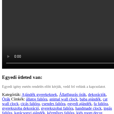
Egyedi ötleted van:
Egyedi igény esetén rendelés előtt kérjük, vedd fel velünk a kapcsolatot.
Kategóriák:
Ajándék gyerekeknek
,
Állatfigurás órák
,
dekorációk
,
Órák
Címkék:
állatos falióra
,
animal wall clock
,
baba ajándék
,
cat
wall clock
,
cicás falióra
,
csendes falióra
,
egyedi ajándék
,
fa falióra
,
gyerekszoba dekoráció
,
gyerekszobai falióra
,
handmade clock
,
ingás
falióra
,
karácsonyi ajándék
,
kézműves falióra
,
kids room decor
,