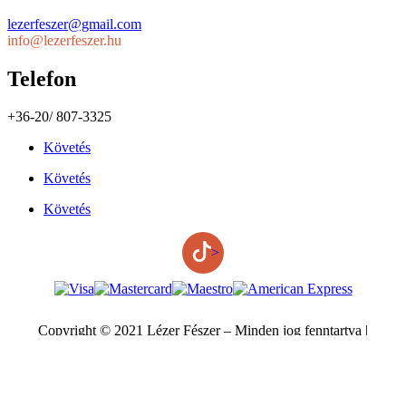
lezerfeszer@gmail.com
info@lezerfeszer.hu
Telefon
+36-20/ 807-3325
Követés
Követés
Követés
>
Copyright © 2021 Lézer Fészer – Minden jog fenntartva |
Készítette:
butfirstdesign.net
Kosár