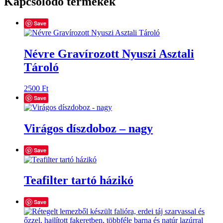
Kapcsolódó termékek
Save
Névre Gravírozott Nyuszi Asztali
Tároló
2500
Ft
Save
Virágos díszdoboz – nagy
Save
Teafilter tartó házikó
Save