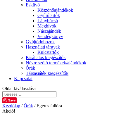
Esküvő
Köszönőajándékok
Gyűrűtartók
Lánybúcsú
Meghívók
Nászajándék
Vendégkönyv
Gyűjtődobozok
Használati tárgyak
Kulcstartók
Kisállatos kiegészítők
Névre szóló termékek/ajándékok
Órák
Társasjáték kiegészítők
Kapcsolat
Oldal kiválasztása
Save
Kezdőlap
/
Órák
/ Egeres falióra
Akció!