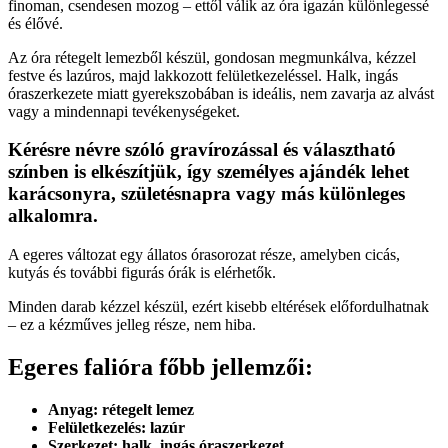
finoman, csendesen mozog – ettől válik az óra igazán különlegessé
és élővé.
Az óra rétegelt lemezből készül, gondosan megmunkálva, kézzel
festve és lazúros, majd lakkozott felületkezeléssel. Halk, ingás
óraszerkezete miatt gyerekszobában is ideális, nem zavarja az alvást
vagy a mindennapi tevékenységeket.
Kérésre névre szóló gravírozással és választható
színben is elkészítjük, így személyes ajándék lehet
karácsonyra, születésnapra vagy más különleges
alkalomra.
A egeres változat egy állatos órasorozat része, amelyben cicás,
kutyás és további figurás órák is elérhetők.
Minden darab kézzel készül, ezért kisebb eltérések előfordulhatnak
– ez a kézműves jelleg része, nem hiba.
Egeres falióra főbb jellemzői:
Anyag: rétegelt lemez
Felületkezelés: lazúr
Szerkezet: halk, ingás óraszerkezet